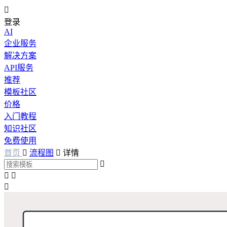

登录
AI
企业服务
解决方案
API服务
推荐
模板社区
价格
入门教程
知识社区
免费使用
首页

流程图

详情



