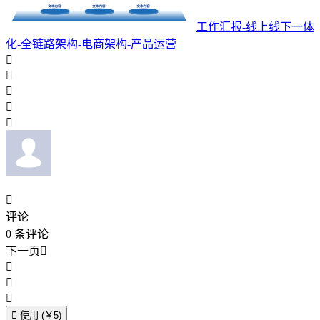
工作汇报-线上线下一体
化-全链路架构-电商架构-产品运营






评论
0
条评论
下一页





使用 (￥5)