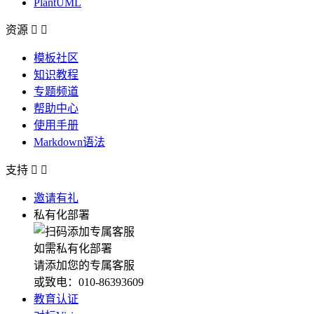
PlantUML
资源


模板社区
知识教程
专题频道
帮助中心
使用手册
Markdown语法
支持


邀请有礼
私有化部署
如需私有化部署
请添加您的专属客服
或致电：010-86393609
教育认证