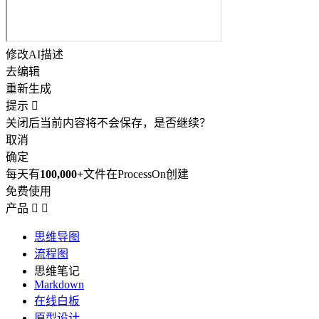
修改AI描述
去编辑
重新生成
提示

关闭后当前内容将不会保存，是否继续？
取消
确定
每天有
100,000+
文件在ProcessOn创建
免费使用
产品


思维导图
流程图
思维笔记
Markdown
在线白板
原型设计