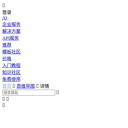

登录
AI
企业服务
解决方案
API服务
推荐
模板社区
价格
入门教程
知识社区
免费使用
首页

思维导图

详情



