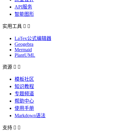
API服务
智能图形
实用工具


LaTex公式编辑器
Geogebra
Mermaid
PlantUML
资源


模板社区
知识教程
专题频道
帮助中心
使用手册
Markdown语法
支持

