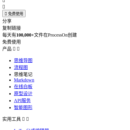



免费使用
分享
复制链接
每天有
100,000+
文件在ProcessOn创建
免费使用
产品


思维导图
流程图
思维笔记
Markdown
在线白板
原型设计
API服务
智能图形
实用工具

