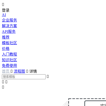

登录
AI
企业服务
解决方案
API服务
推荐
模板社区
价格
入门教程
知识社区
免费使用
首页

流程图

详情



