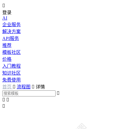

登录
AI
企业服务
解决方案
API服务
推荐
模板社区
价格
入门教程
知识社区
免费使用
首页

流程图

详情



