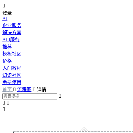

登录
AI
企业服务
解决方案
API服务
推荐
模板社区
价格
入门教程
知识社区
免费使用
首页

流程图

详情



