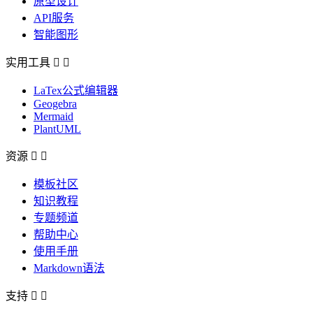
原型设计
API服务
智能图形
实用工具


LaTex公式编辑器
Geogebra
Mermaid
PlantUML
资源


模板社区
知识教程
专题频道
帮助中心
使用手册
Markdown语法
支持

