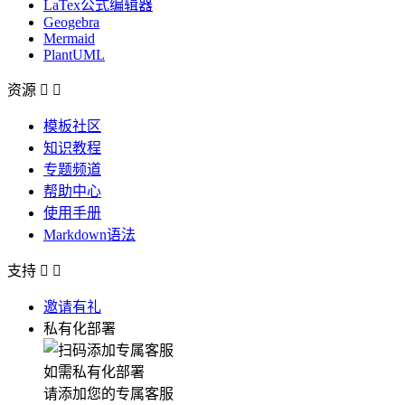
LaTex公式编辑器
Geogebra
Mermaid
PlantUML
资源


模板社区
知识教程
专题频道
帮助中心
使用手册
Markdown语法
支持


邀请有礼
私有化部署
如需私有化部署
请添加您的专属客服