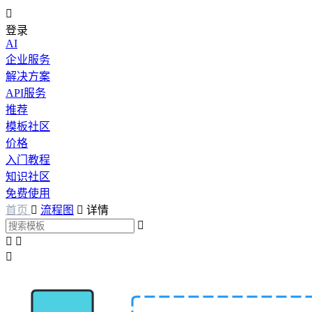

登录
AI
企业服务
解决方案
API服务
推荐
模板社区
价格
入门教程
知识社区
免费使用
首页

流程图

详情



