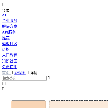

登录
AI
企业服务
解决方案
API服务
推荐
模板社区
价格
入门教程
知识社区
免费使用
首页

流程图

详情



