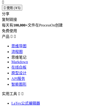


使用 (￥5)
分享
复制链接
每天有
100,000+
文件在ProcessOn创建
免费使用
产品


思维导图
流程图
思维笔记
Markdown
在线白板
原型设计
API服务
智能图形
实用工具


LaTex公式编辑器