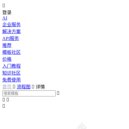

登录
AI
企业服务
解决方案
API服务
推荐
模板社区
价格
入门教程
知识社区
免费使用
首页

流程图

详情



