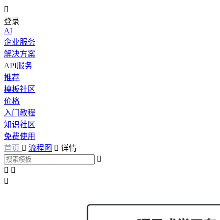

登录
AI
企业服务
解决方案
API服务
推荐
模板社区
价格
入门教程
知识社区
免费使用
首页

流程图

详情



