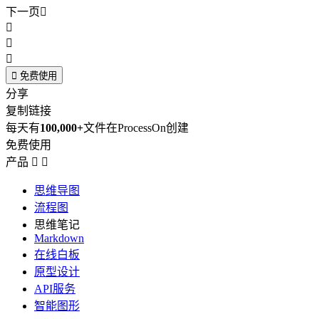
下一页





免费使用
分享
复制链接
每天有
100,000+
文件在ProcessOn创建
免费使用
产品


思维导图
流程图
思维笔记
Markdown
在线白板
原型设计
API服务
智能图形