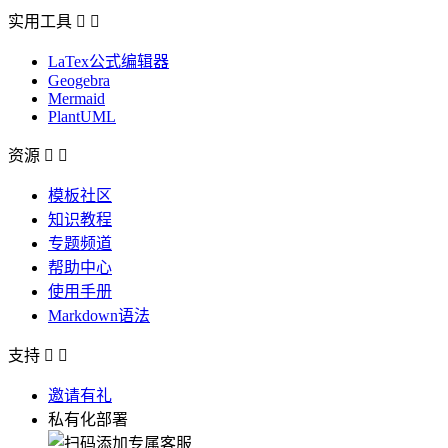
实用工具


LaTex公式编辑器
Geogebra
Mermaid
PlantUML
资源


模板社区
知识教程
专题频道
帮助中心
使用手册
Markdown语法
支持


邀请有礼
私有化部署