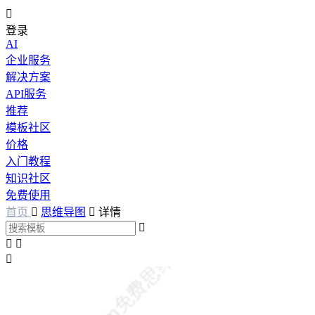

登录
AI
企业服务
解决方案
API服务
推荐
模板社区
价格
入门教程
知识社区
免费使用
首页

思维导图

详情



