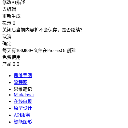
修改AI描述
去编辑
重新生成
提示

关闭后当前内容将不会保存，是否继续？
取消
确定
每天有
100,000+
文件在ProcessOn创建
免费使用
产品


思维导图
流程图
思维笔记
Markdown
在线白板
原型设计
API服务
智能图形