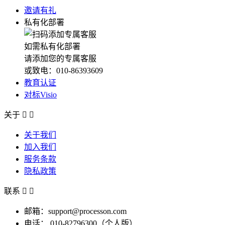
邀请有礼
私有化部署
如需私有化部署
请添加您的专属客服
或致电：010-86393609
教育认证
对标Visio
关于


关于我们
加入我们
服务条款
隐私政策
联系


邮箱：support@processon.com
电话：
010-82796300（个人版）