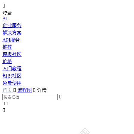

登录
AI
企业服务
解决方案
API服务
推荐
模板社区
价格
入门教程
知识社区
免费使用
首页

流程图

详情



