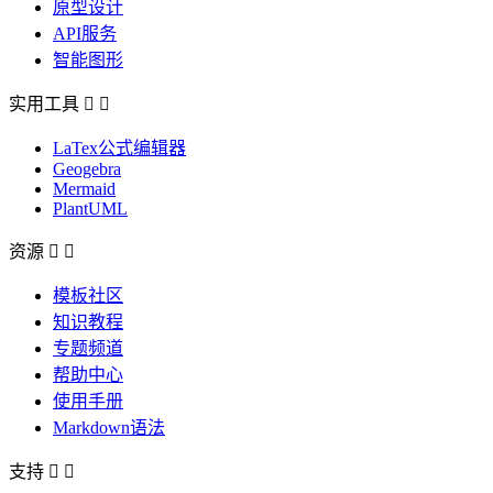
原型设计
API服务
智能图形
实用工具


LaTex公式编辑器
Geogebra
Mermaid
PlantUML
资源


模板社区
知识教程
专题频道
帮助中心
使用手册
Markdown语法
支持

