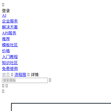

登录
AI
企业服务
解决方案
API服务
推荐
模板社区
价格
入门教程
知识社区
免费使用
首页

流程图

详情



