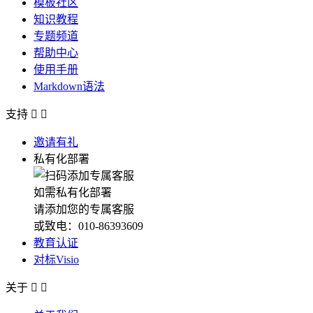
模板社区
知识教程
专题频道
帮助中心
使用手册
Markdown语法
支持


邀请有礼
私有化部署
如需私有化部署
请添加您的专属客服
或致电：010-86393609
教育认证
对标Visio
关于

