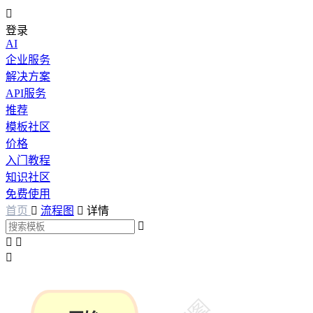

登录
AI
企业服务
解决方案
API服务
推荐
模板社区
价格
入门教程
知识社区
免费使用
首页

流程图

详情



