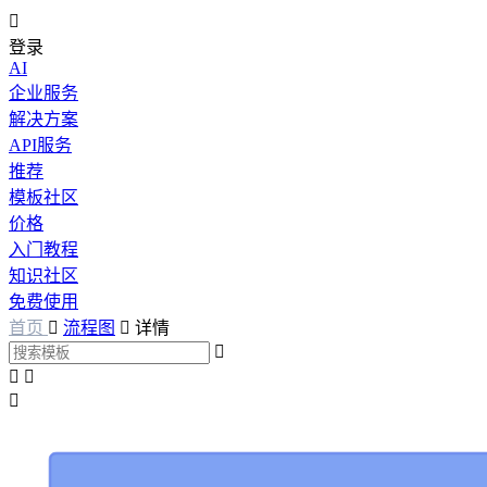

登录
AI
企业服务
解决方案
API服务
推荐
模板社区
价格
入门教程
知识社区
免费使用
首页

流程图

详情



