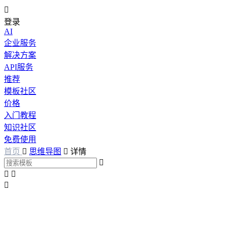

登录
AI
企业服务
解决方案
API服务
推荐
模板社区
价格
入门教程
知识社区
免费使用
首页

思维导图

详情



