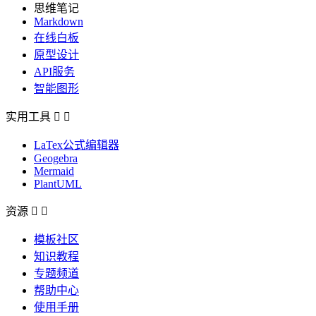
思维笔记
Markdown
在线白板
原型设计
API服务
智能图形
实用工具


LaTex公式编辑器
Geogebra
Mermaid
PlantUML
资源


模板社区
知识教程
专题频道
帮助中心
使用手册