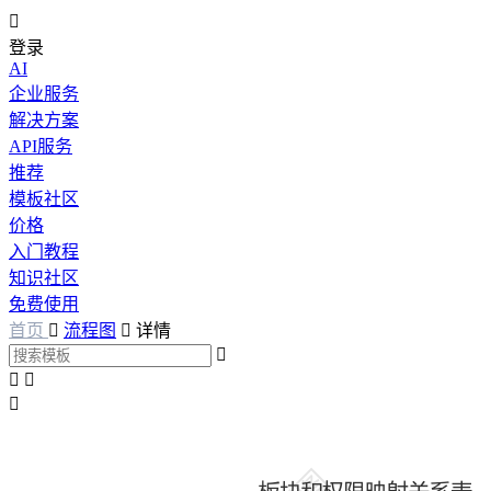

登录
AI
企业服务
解决方案
API服务
推荐
模板社区
价格
入门教程
知识社区
免费使用
首页

流程图

详情



