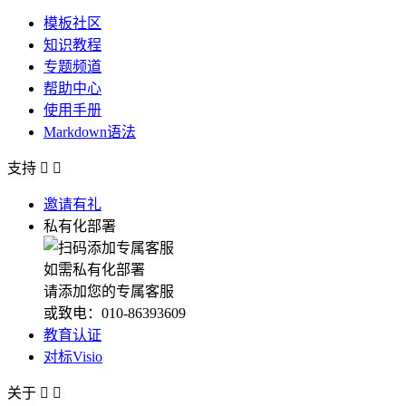
模板社区
知识教程
专题频道
帮助中心
使用手册
Markdown语法
支持


邀请有礼
私有化部署
如需私有化部署
请添加您的专属客服
或致电：010-86393609
教育认证
对标Visio
关于

