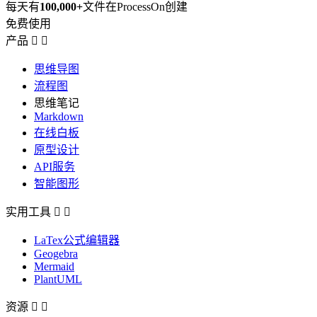
每天有
100,000+
文件在ProcessOn创建
免费使用
产品


思维导图
流程图
思维笔记
Markdown
在线白板
原型设计
API服务
智能图形
实用工具


LaTex公式编辑器
Geogebra
Mermaid
PlantUML
资源

