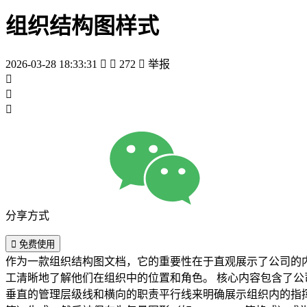
组织结构图样式
2026-03-28 18:33:31


272

举报



分享方式

免费使用
作为一款组织结构图文档，它的重要性在于直观展示了公司的
工清晰地了解他们在组织中的位置和角色。 核心内容包含了公司的最高管理层、各业务部门的负责人、下属小组或团队的明确头衔，以及部门之间的相互关系和协作渠道。这种图示通常以
垂直的管理层级线和横向的职责平行线来明确展示组织内的指挥链、合作机制和相互支持。 在文件类型方面，此类组织结构图通常由专业的图表