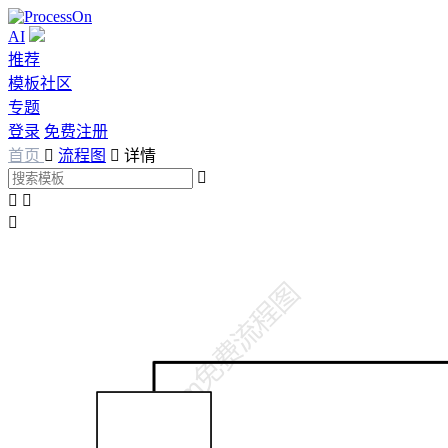
AI
推荐
模板社区
专题
登录
免费注册
首页

流程图

详情



