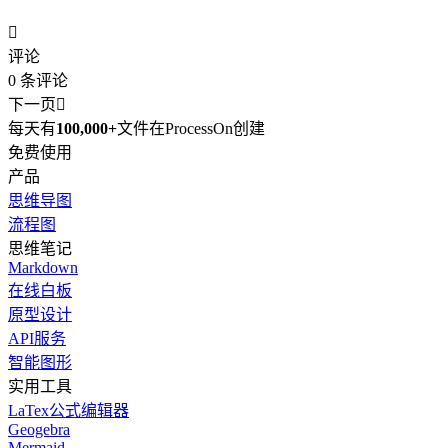

评论
0
条评论
下一页

每天有
100,000+
文件在ProcessOn创建
免费使用
产品
思维导图
流程图
思维笔记
Markdown
在线白板
原型设计
API服务
智能图形
实用工具
LaTex公式编辑器
Geogebra
Mermaid