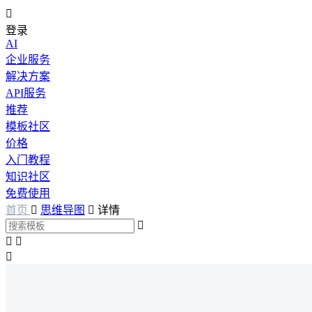

登录
AI
企业服务
解决方案
API服务
推荐
模板社区
价格
入门教程
知识社区
免费使用
首页

思维导图

详情



