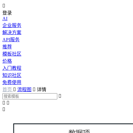

登录
AI
企业服务
解决方案
API服务
推荐
模板社区
价格
入门教程
知识社区
免费使用
首页

流程图

详情



