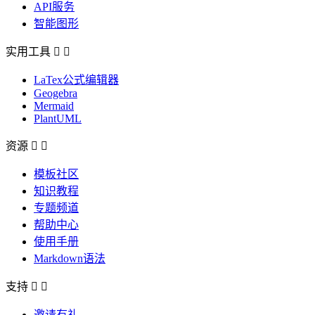
API服务
智能图形
实用工具


LaTex公式编辑器
Geogebra
Mermaid
PlantUML
资源


模板社区
知识教程
专题频道
帮助中心
使用手册
Markdown语法
支持


邀请有礼