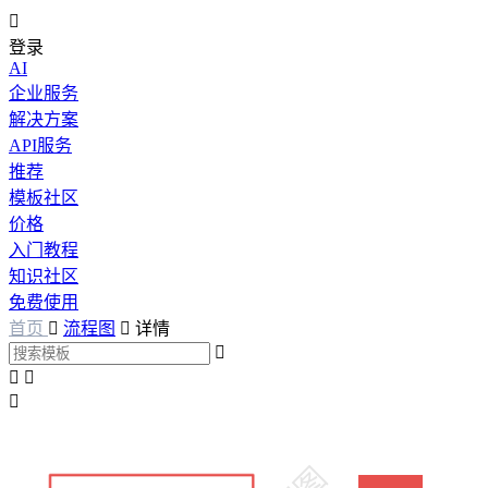

登录
AI
企业服务
解决方案
API服务
推荐
模板社区
价格
入门教程
知识社区
免费使用
首页

流程图

详情



