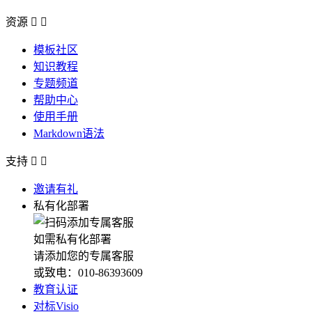
资源


模板社区
知识教程
专题频道
帮助中心
使用手册
Markdown语法
支持


邀请有礼
私有化部署
如需私有化部署
请添加您的专属客服
或致电：010-86393609
教育认证
对标Visio