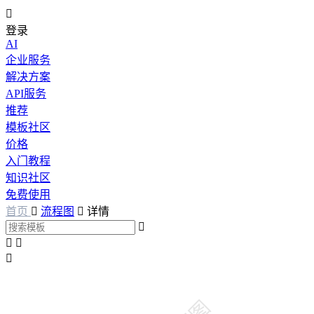

登录
AI
企业服务
解决方案
API服务
推荐
模板社区
价格
入门教程
知识社区
免费使用
首页

流程图

详情



