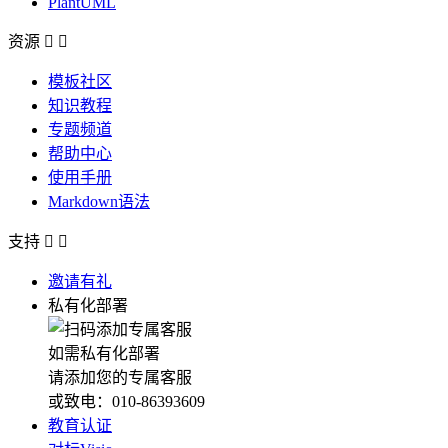
PlantUML
资源


模板社区
知识教程
专题频道
帮助中心
使用手册
Markdown语法
支持


邀请有礼
私有化部署
如需私有化部署
请添加您的专属客服
或致电：010-86393609
教育认证