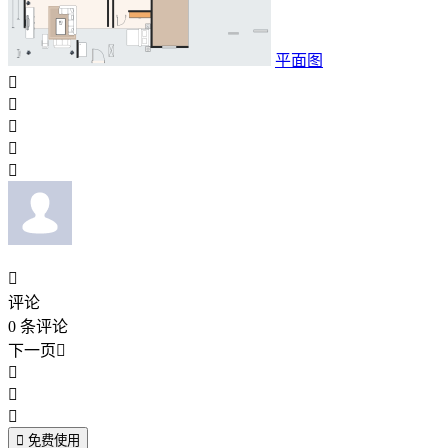
平面图






评论
0
条评论
下一页





免费使用