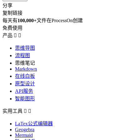
分享
复制链接
每天有
100,000+
文件在ProcessOn创建
免费使用
产品


思维导图
流程图
思维笔记
Markdown
在线白板
原型设计
API服务
智能图形
实用工具


LaTex公式编辑器
Geogebra
Mermaid