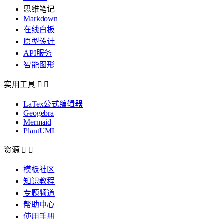
思维笔记
Markdown
在线白板
原型设计
API服务
智能图形
实用工具


LaTex公式编辑器
Geogebra
Mermaid
PlantUML
资源


模板社区
知识教程
专题频道
帮助中心
使用手册