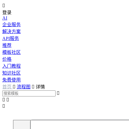

登录
AI
企业服务
解决方案
API服务
推荐
模板社区
价格
入门教程
知识社区
免费使用
首页

流程图

详情



