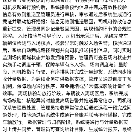
速处置与业务数据的可追溯管理。 在预约申请与审核阶段，
司机发起通行预约后，系统接收预约信息并完成有效性校验：
信息有效则推送至管理员进行审核，审核通过后系统生成通行
凭证并联动抬杆播报；信息无效则推送驳回，司机可修改信息
重新提交，管理员同步记录驳回原因，实现预约环节的合规性
管控。 入场核验与引导阶段，司机出示凭证后，系统完成车
辆到位检测与入场核验，核验异常时触发入场告警；核验通过
后，系统自动完成路径规划并向司机推送指引信息，同时实时
监测场内拥堵状态并触发拥堵预警，管理员可查看场内状态并
实施手动调度干预，保障车辆有序入场。 场内调度与计量阶
段，司机按指引行驶、有序排队并完成计量卸货，系统同步接
收计量数据，为后续业务提供数据支撑；管理员通过调度干预
机制，保障场内通行秩序，避免拥堵或异常情况影响计量作业
效率。 离场核验与放行阶段，车辆驶入离场区后，系统完成
离场核验：核验异常时触发离场告警并推送异常信息，司机可
联系管理员处置，管理员接收异常信息后通过远程干预完成问
题处理；核验通过后系统生成通行台账并联动抬杆播报，完成
车辆放行。 数据管理与归档阶段，系统将通行与计量数据实
时上传并同步，管理员可查询统计台账、生成统计报表，最终