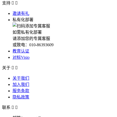
支持


邀请有礼
私有化部署
如需私有化部署
请添加您的专属客服
或致电：010-86393609
教育认证
对标Visio
关于


关于我们
加入我们
服务条款
隐私政策
联系

