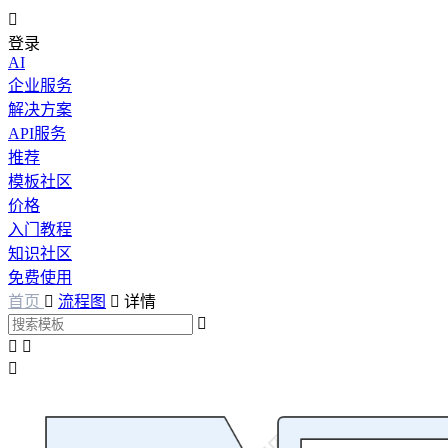

登录
AI
企业服务
解决方案
API服务
推荐
模板社区
价格
入门教程
知识社区
免费使用
首页

流程图

详情



