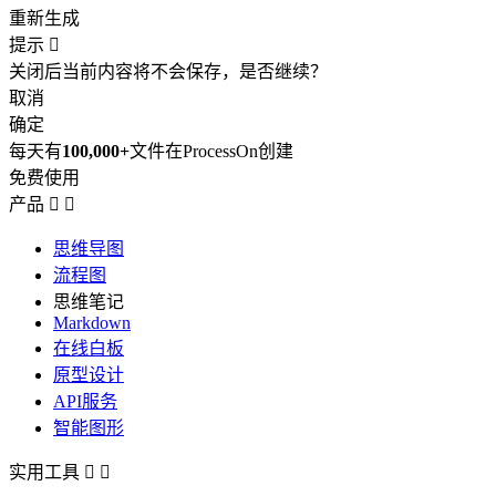
重新生成
提示

关闭后当前内容将不会保存，是否继续？
取消
确定
每天有
100,000+
文件在ProcessOn创建
免费使用
产品


思维导图
流程图
思维笔记
Markdown
在线白板
原型设计
API服务
智能图形
实用工具

