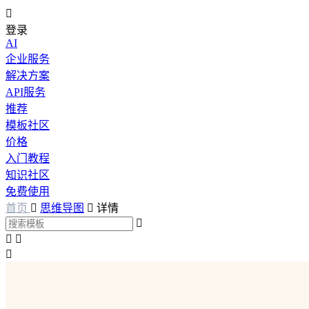

登录
AI
企业服务
解决方案
API服务
推荐
模板社区
价格
入门教程
知识社区
免费使用
首页

思维导图

详情



