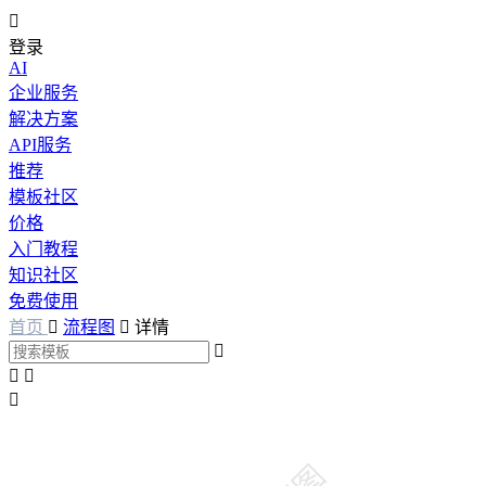

登录
AI
企业服务
解决方案
API服务
推荐
模板社区
价格
入门教程
知识社区
免费使用
首页

流程图

详情



