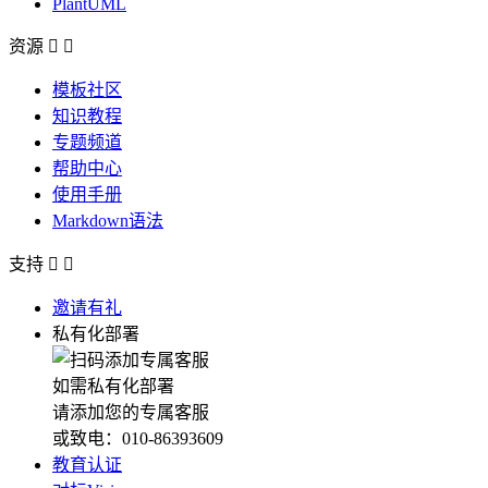
PlantUML
资源


模板社区
知识教程
专题频道
帮助中心
使用手册
Markdown语法
支持


邀请有礼
私有化部署
如需私有化部署
请添加您的专属客服
或致电：010-86393609
教育认证