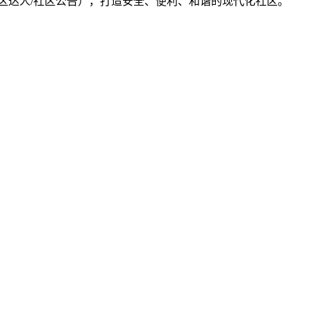
/社区达人/社区公告），打造安全、便利、和谐的现代化社区。