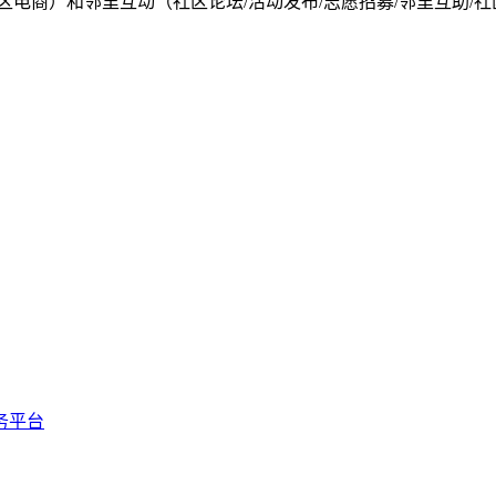
社区电商）和邻里互动（社区论坛/活动发布/志愿招募/邻里互助
务平台