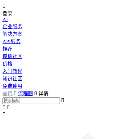

登录
AI
企业服务
解决方案
API服务
推荐
模板社区
价格
入门教程
知识社区
免费使用
首页

流程图

详情



