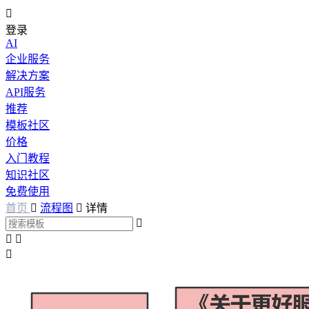

登录
AI
企业服务
解决方案
API服务
推荐
模板社区
价格
入门教程
知识社区
免费使用
首页

流程图

详情



