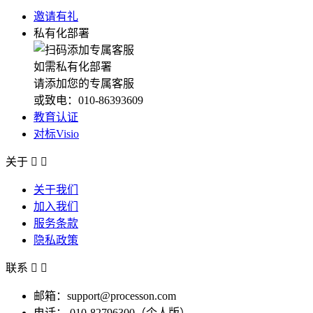
邀请有礼
私有化部署
如需私有化部署
请添加您的专属客服
或致电：010-86393609
教育认证
对标Visio
关于


关于我们
加入我们
服务条款
隐私政策
联系


邮箱：support@processon.com
电话：
010-82796300（个人版）