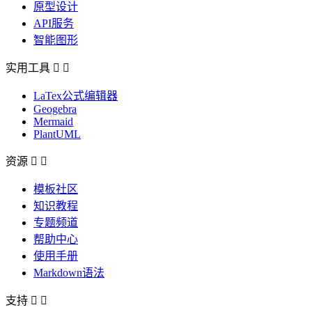
原型设计
API服务
智能图形
实用工具


LaTex公式编辑器
Geogebra
Mermaid
PlantUML
资源


模板社区
知识教程
专题频道
帮助中心
使用手册
Markdown语法
支持

