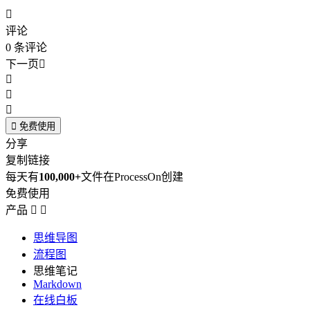

评论
0
条评论
下一页





免费使用
分享
复制链接
每天有
100,000+
文件在ProcessOn创建
免费使用
产品


思维导图
流程图
思维笔记
Markdown
在线白板