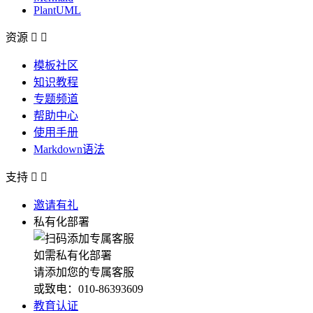
PlantUML
资源


模板社区
知识教程
专题频道
帮助中心
使用手册
Markdown语法
支持


邀请有礼
私有化部署
如需私有化部署
请添加您的专属客服
或致电：010-86393609
教育认证