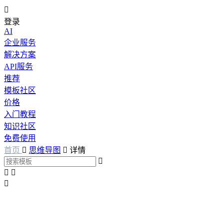

登录
AI
企业服务
解决方案
API服务
推荐
模板社区
价格
入门教程
知识社区
免费使用
首页

思维导图

详情



