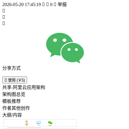
2026-05-20 17:45:19


0

举报



分享方式

使用 (￥5)
共享-阿里云应用架构
架构图总览
模板推荐
作者其他创作
大纲/内容