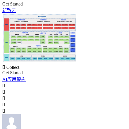
Get Started
新致云

Collect
Get Started
AI应用架构




