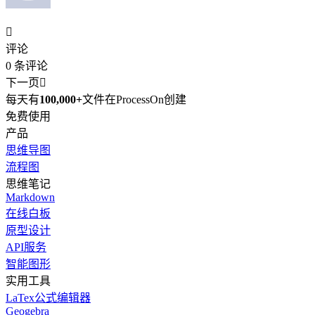

评论
0
条评论
下一页

每天有
100,000+
文件在ProcessOn创建
免费使用
产品
思维导图
流程图
思维笔记
Markdown
在线白板
原型设计
API服务
智能图形
实用工具
LaTex公式编辑器
Geogebra