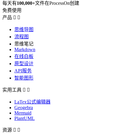
每天有
100,000+
文件在ProcessOn创建
免费使用
产品


思维导图
流程图
思维笔记
Markdown
在线白板
原型设计
API服务
智能图形
实用工具


LaTex公式编辑器
Geogebra
Mermaid
PlantUML
资源

