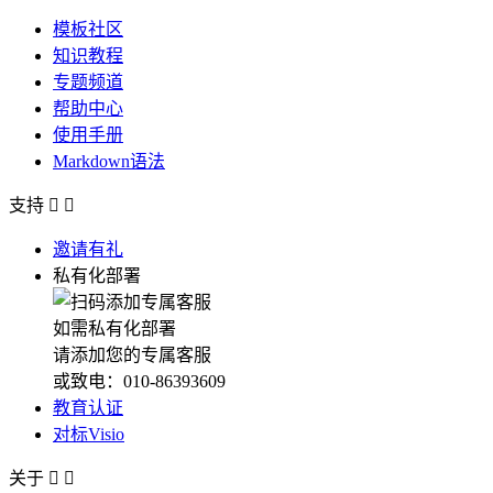
模板社区
知识教程
专题频道
帮助中心
使用手册
Markdown语法
支持


邀请有礼
私有化部署
如需私有化部署
请添加您的专属客服
或致电：010-86393609
教育认证
对标Visio
关于

