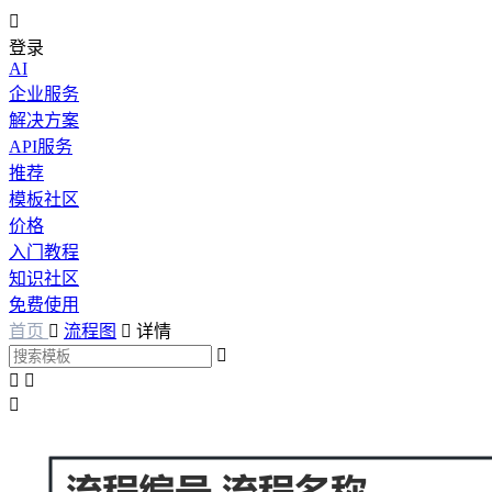

登录
AI
企业服务
解决方案
API服务
推荐
模板社区
价格
入门教程
知识社区
免费使用
首页

流程图

详情



