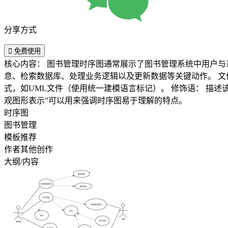
分享方式

免费使用
核心内容： 图书管理时序图通常展示了图书管理系统中用户
息、检索数据库、处理业务逻辑以及更新数据等关键动作。 文件类型： 生成的时序图一般是矢量图形文件，便于放大查看而不会失真。此类文件可以是PDF、SVG格式或专用的建模软件格
式，如UML文件（使用统一建模语言标记）。 修饰语： 描述该时序图时，可以使用以下修饰语：“动态交互”表明参与方随时间变化的状态，“分步执行”指每个操作均有固定顺序执行，而“直
观图形表示”可以用来强调时序图易于理解的特点。
时序图
图书管理
模板推荐
作者其他创作
大纲/内容