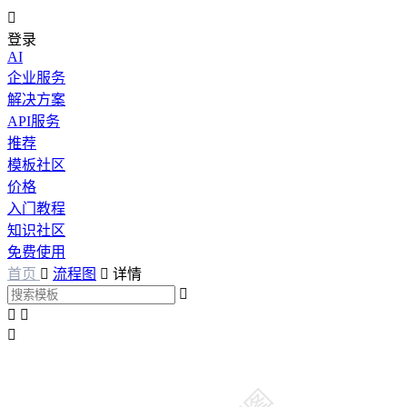

登录
AI
企业服务
解决方案
API服务
推荐
模板社区
价格
入门教程
知识社区
免费使用
首页

流程图

详情



