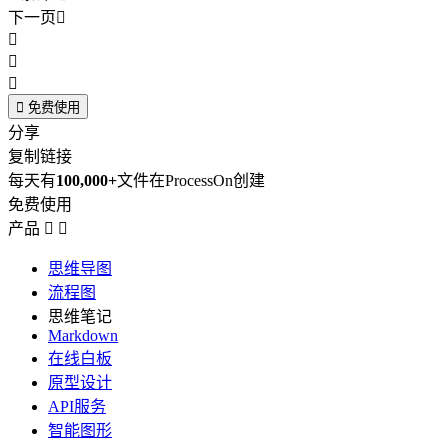
下一页





免费使用
分享
复制链接
每天有
100,000+
文件在ProcessOn创建
免费使用
产品


思维导图
流程图
思维笔记
Markdown
在线白板
原型设计
API服务
智能图形