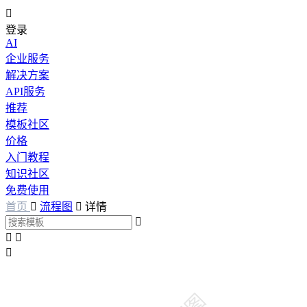

登录
AI
企业服务
解决方案
API服务
推荐
模板社区
价格
入门教程
知识社区
免费使用
首页

流程图

详情



