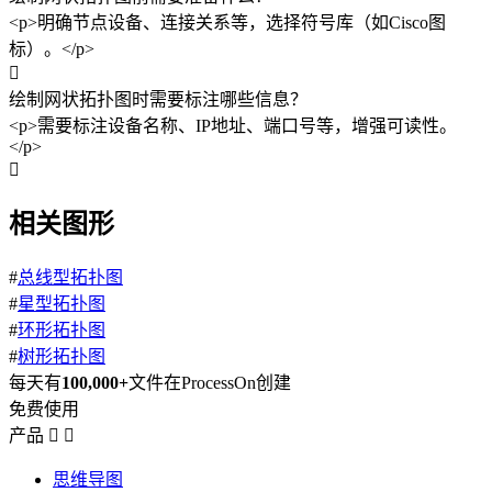
<p>明确节点设备、连接关系等，选择符号库（如Cisco图
标）。</p>

绘制网状拓扑图时需要标注哪些信息？
<p>需要标注设备名称、IP地址、端口号等，增强可读性。
</p>

相关图形
#
总线型拓扑图
#
星型拓扑图
#
环形拓扑图
#
树形拓扑图
每天有
100,000+
文件在ProcessOn创建
免费使用
产品


思维导图