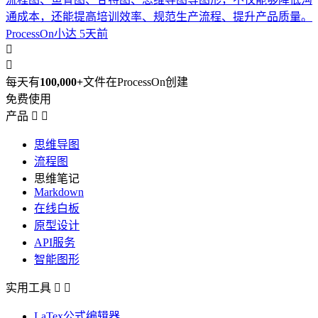
通成本，还能提高培训效率、规范生产流程、提升产品质量。
ProcessOn小达
5天前


每天有
100,000+
文件在ProcessOn创建
免费使用
产品


思维导图
流程图
思维笔记
Markdown
在线白板
原型设计
API服务
智能图形
实用工具


LaTex公式编辑器