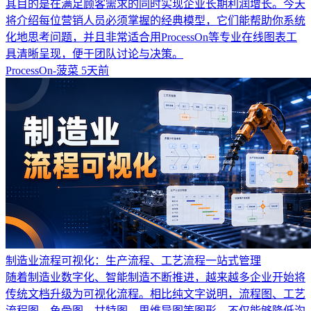
其目的是在满足顾客需求的同时实现企业长期利润增长。今天
将介绍每位营销人员必须掌握的经典模型，它们能帮助你系统
化地思考问题，并且非常适合用ProcessOn等专业在线图表工
具清晰呈现，便于团队讨论与决策。
ProcessOn-菠菜
5天前
制造业流程可视化：生产流程、工艺流程一站式管理
随着制造业数字化、智能制造不断推进，越来越多企业开始将
传统文档升级为可视化流程。相比纯文字说明，流程图、工艺
流程图、鱼骨图、甘特图、思维导图等图形，不仅能够降低沟