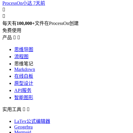
ProcessOn小达
7天前


每天有
100,000+
文件在ProcessOn创建
免费使用
产品


思维导图
流程图
思维笔记
Markdown
在线白板
原型设计
API服务
智能图形
实用工具


LaTex公式编辑器
Geogebra
Mermaid