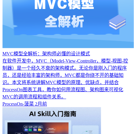
MVC模型全解析：架构师必懂的设计模式
在软件开发中，MVC（Model-View-Controller，模型-视图-控
制器）是一个经久不衰的架构模式。无论你是刚入门的程序
员，还是经验丰富的架构师，MVC都是你绕不开的基础知
识。本文将系统讲解MVC模型的原理、优缺点，并结合
ProcessOn图表工具，教你如何用流程图、架构图来可视化
MVC的调用流程和组件关系。
ProcessOn-菠菜
2月前