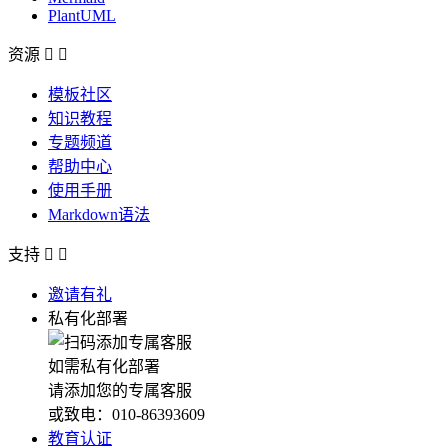
PlantUML
资源


模板社区
知识教程
专题频道
帮助中心
使用手册
Markdown语法
支持


邀请有礼
私有化部署
如需私有化部署
请添加您的专属客服
或致电：010-86393609
教育认证