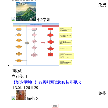
免费
小P学姐

收藏
立即使用
【职造便利店】各级别测试岗位技能要求

3.0k

26

29
免费
喵小咪