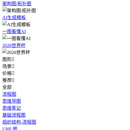
架构图/拓扑图
AI生成模板
一图看懂AI
2026世界杯
图形

场景

价格

推荐

全部
流程图
思维导图
思维笔记
基础流程图
组织结构-流程图
UML图