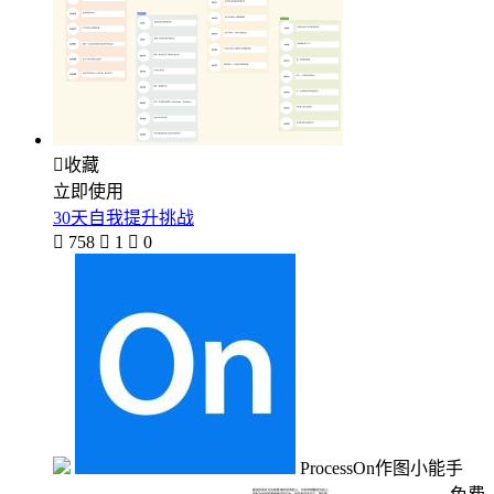

收藏
立即使用
30天自我提升挑战

758

1

0
ProcessOn作图小能手