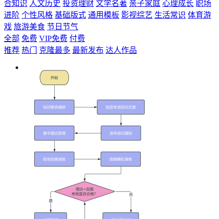
合知识
人文历史
投资理财
文学名著
亲子家庭
心理成长
职场
进阶
个性风格
基础版式
通用模板
影视综艺
生活常识
体育游
戏
旅游美食
节日节气
全部
免费
VIP免费
付费
推荐
热门
克隆最多
最新发布
达人作品