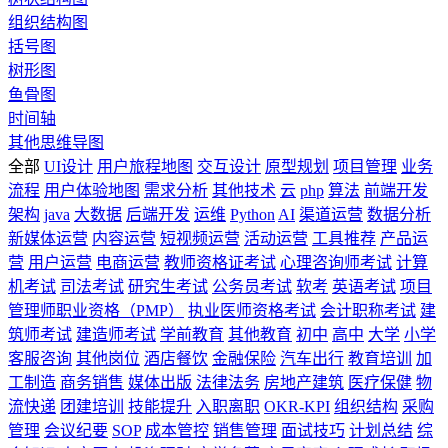
组织结构图
括号图
树形图
鱼骨图
时间轴
其他思维导图
全部
UI设计
用户旅程地图
交互设计
原型规划
项目管理
业务
流程
用户体验地图
需求分析
其他技术
云
php
算法
前端开发
架构
java
大数据
后端开发
运维
Python
AI
渠道运营
数据分析
新媒体运营
内容运营
短视频运营
活动运营
工具推荐
产品运
营
用户运营
电商运营
教师资格证考试
心理咨询师考试
计算
机考试
司法考试
研究生考试
公务员考试
软考
英语考试
项目
管理师职业资格（PMP）
执业医师资格考试
会计职称考试
建
筑师考试
建造师考试
学前教育
其他教育
初中
高中
大学
小学
客服咨询
其他岗位
酒店餐饮
金融保险
汽车出行
教育培训
加
工制造
商务销售
媒体出版
法律法务
房地产建筑
医疗保健
物
流快递
团建培训
技能提升
入职离职
OKR-KPI
组织结构
采购
管理
会议纪要
SOP
成本管控
销售管理
面试技巧
计划总结
综