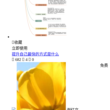

收藏
立即使用
提升自己最快的方式是什么

682

4

0
免费
谢红文