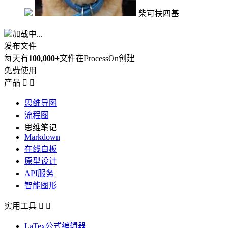
柴可扶四基
加载中...
发布文件
每天有
100,000+
文件在ProcessOn创建
免费使用
产品


思维导图
流程图
思维笔记
Markdown
在线白板
原型设计
API服务
智能图形
实用工具


LaTex公式编辑器