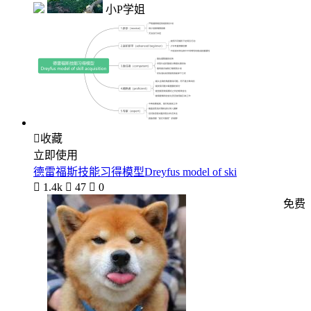
小P学姐

收藏
立即使用
德雷福斯技能习得模型Dreyfus model of ski

1.4k

47

0
免费