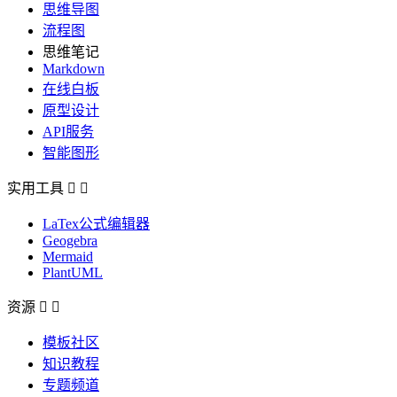
思维导图
流程图
思维笔记
Markdown
在线白板
原型设计
API服务
智能图形
实用工具


LaTex公式编辑器
Geogebra
Mermaid
PlantUML
资源


模板社区
知识教程
专题频道