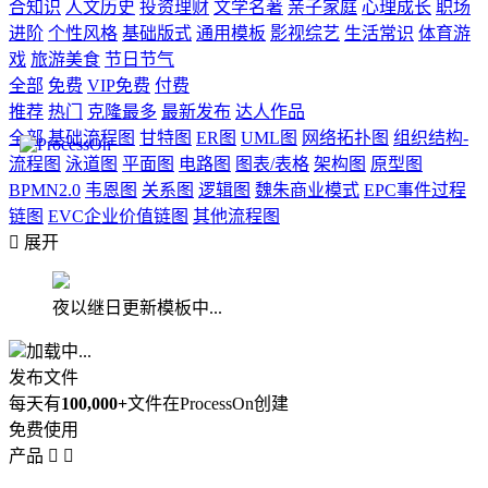
合知识
人文历史
投资理财
文学名著
亲子家庭
心理成长
职场
进阶
个性风格
基础版式
通用模板
影视综艺
生活常识
体育游
戏
旅游美食
节日节气
全部
免费
VIP免费
付费
推荐
热门
克隆最多
最新发布
达人作品
全部
基础流程图
甘特图
ER图
UML图
网络拓扑图
组织结构-
流程图
泳道图
平面图
电路图
图表/表格
架构图
原型图
BPMN2.0
韦恩图
关系图
逻辑图
魏朱商业模式
EPC事件过程
链图
EVC企业价值链图
其他流程图

展开
夜以继日更新模板中...
加载中...
发布文件
每天有
100,000+
文件在ProcessOn创建
免费使用
产品

