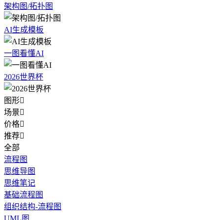
架构图/拓扑图
AI生成模板
一图看懂AI
2026世界杯
图形

场景

价格

推荐

全部
流程图
思维导图
思维笔记
基础流程图
组织结构-流程图
UML图