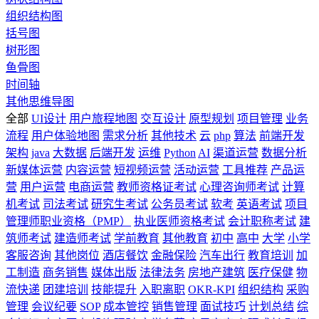
组织结构图
括号图
树形图
鱼骨图
时间轴
其他思维导图
全部
UI设计
用户旅程地图
交互设计
原型规划
项目管理
业务
流程
用户体验地图
需求分析
其他技术
云
php
算法
前端开发
架构
java
大数据
后端开发
运维
Python
AI
渠道运营
数据分析
新媒体运营
内容运营
短视频运营
活动运营
工具推荐
产品运
营
用户运营
电商运营
教师资格证考试
心理咨询师考试
计算
机考试
司法考试
研究生考试
公务员考试
软考
英语考试
项目
管理师职业资格（PMP）
执业医师资格考试
会计职称考试
建
筑师考试
建造师考试
学前教育
其他教育
初中
高中
大学
小学
客服咨询
其他岗位
酒店餐饮
金融保险
汽车出行
教育培训
加
工制造
商务销售
媒体出版
法律法务
房地产建筑
医疗保健
物
流快递
团建培训
技能提升
入职离职
OKR-KPI
组织结构
采购
管理
会议纪要
SOP
成本管控
销售管理
面试技巧
计划总结
综