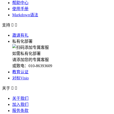
帮助中心
使用手册
Markdown语法
支持


邀请有礼
私有化部署
如需私有化部署
请添加您的专属客服
或致电：010-86393609
教育认证
对标Visio
关于


关于我们
加入我们
服务条款