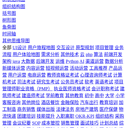
组织结构图
括号图
树形图
鱼骨图
时间轴
其他思维导图
全部
UI设计
用户旅程地图
交互设计
原型规划
项目管理
业务
流程
用户体验地图
需求分析
其他技术
云
php
算法
前端开发
架构
java
大数据
后端开发
运维
Python
AI
渠道运营
数据分析
新媒体运营
内容运营
短视频运营
活动运营
工具推荐
产品运
营
用户运营
电商运营
教师资格证考试
心理咨询师考试
计算
机考试
司法考试
研究生考试
公务员考试
软考
英语考试
项目
管理师职业资格（PMP）
执业医师资格考试
会计职称考试
建
筑师考试
建造师考试
学前教育
其他教育
初中
高中
大学
小学
客服咨询
其他岗位
酒店餐饮
金融保险
汽车出行
教育培训
加
工制造
商务销售
媒体出版
法律法务
房地产建筑
医疗保健
物
流快递
团建培训
技能提升
入职离职
OKR-KPI
组织结构
采购
管理
会议纪要
SOP
成本管控
销售管理
面试技巧
计划总结
综