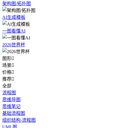
架构图/拓扑图
AI生成模板
一图看懂AI
2026世界杯
图形

场景

价格

推荐

全部
流程图
思维导图
思维笔记
基础流程图
组织结构-流程图
UML图