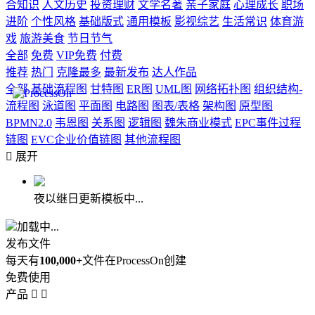
合知识
人文历史
投资理财
文学名著
亲子家庭
心理成长
职场
进阶
个性风格
基础版式
通用模板
影视综艺
生活常识
体育游
戏
旅游美食
节日节气
全部
免费
VIP免费
付费
推荐
热门
克隆最多
最新发布
达人作品
全部
基础流程图
甘特图
ER图
UML图
网络拓扑图
组织结构-
流程图
泳道图
平面图
电路图
图表/表格
架构图
原型图
BPMN2.0
韦恩图
关系图
逻辑图
魏朱商业模式
EPC事件过程
链图
EVC企业价值链图
其他流程图

展开
夜以继日更新模板中...
加载中...
发布文件
每天有
100,000+
文件在ProcessOn创建
免费使用
产品

