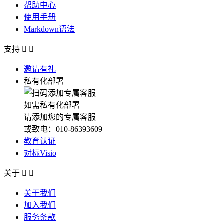
帮助中心
使用手册
Markdown语法
支持


邀请有礼
私有化部署
如需私有化部署
请添加您的专属客服
或致电：010-86393609
教育认证
对标Visio
关于


关于我们
加入我们
服务条款