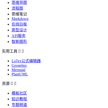
思维导图
流程图
思维笔记
Markdown
在线白板
原型设计
API服务
智能图形
实用工具


LaTex公式编辑器
Geogebra
Mermaid
PlantUML
资源


模板社区
知识教程
专题频道