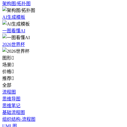
架构图/拓扑图
AI生成模板
一图看懂AI
2026世界杯
图形

场景

价格

推荐

全部
流程图
思维导图
思维笔记
基础流程图
组织结构-流程图
UML图