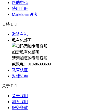
帮助中心
使用手册
Markdown语法
支持


邀请有礼
私有化部署
如需私有化部署
请添加您的专属客服
或致电：010-86393609
教育认证
对标Visio
关于


关于我们
加入我们
服务条款