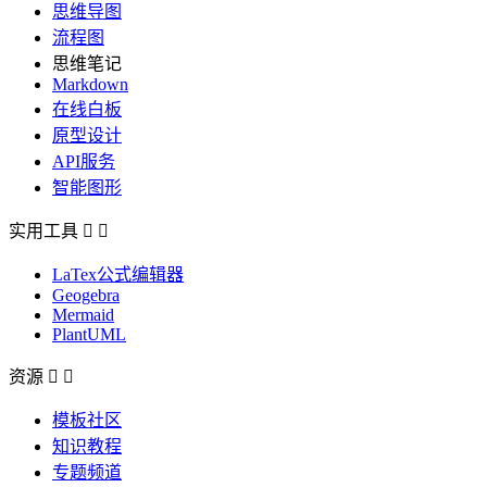
思维导图
流程图
思维笔记
Markdown
在线白板
原型设计
API服务
智能图形
实用工具


LaTex公式编辑器
Geogebra
Mermaid
PlantUML
资源


模板社区
知识教程
专题频道