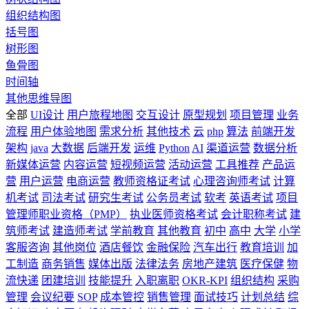
组织结构图
括号图
树形图
鱼骨图
时间轴
其他思维导图
全部
UI设计
用户旅程地图
交互设计
原型规划
项目管理
业务
流程
用户体验地图
需求分析
其他技术
云
php
算法
前端开发
架构
java
大数据
后端开发
运维
Python
AI
渠道运营
数据分析
新媒体运营
内容运营
短视频运营
活动运营
工具推荐
产品运
营
用户运营
电商运营
教师资格证考试
心理咨询师考试
计算
机考试
司法考试
研究生考试
公务员考试
软考
英语考试
项目
管理师职业资格（PMP）
执业医师资格考试
会计职称考试
建
筑师考试
建造师考试
学前教育
其他教育
初中
高中
大学
小学
客服咨询
其他岗位
酒店餐饮
金融保险
汽车出行
教育培训
加
工制造
商务销售
媒体出版
法律法务
房地产建筑
医疗保健
物
流快递
团建培训
技能提升
入职离职
OKR-KPI
组织结构
采购
管理
会议纪要
SOP
成本管控
销售管理
面试技巧
计划总结
综