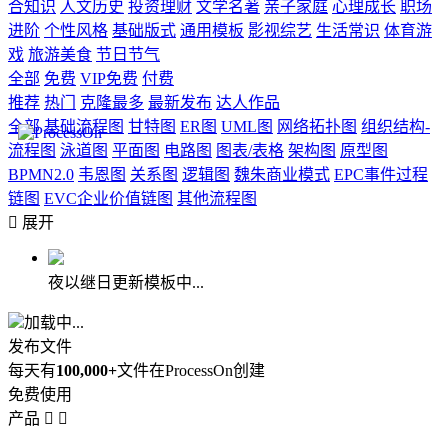
合知识
人文历史
投资理财
文学名著
亲子家庭
心理成长
职场
进阶
个性风格
基础版式
通用模板
影视综艺
生活常识
体育游
戏
旅游美食
节日节气
全部
免费
VIP免费
付费
推荐
热门
克隆最多
最新发布
达人作品
全部
基础流程图
甘特图
ER图
UML图
网络拓扑图
组织结构-
流程图
泳道图
平面图
电路图
图表/表格
架构图
原型图
BPMN2.0
韦恩图
关系图
逻辑图
魏朱商业模式
EPC事件过程
链图
EVC企业价值链图
其他流程图

展开
夜以继日更新模板中...
加载中...
发布文件
每天有
100,000+
文件在ProcessOn创建
免费使用
产品

