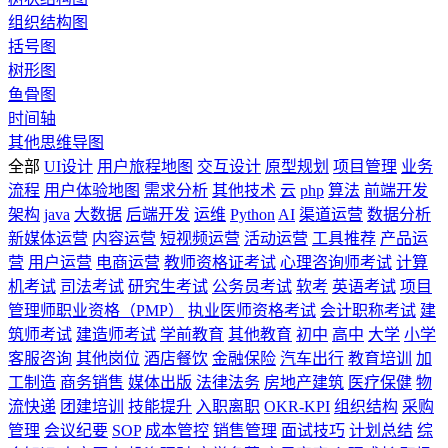
组织结构图
括号图
树形图
鱼骨图
时间轴
其他思维导图
全部
UI设计
用户旅程地图
交互设计
原型规划
项目管理
业务
流程
用户体验地图
需求分析
其他技术
云
php
算法
前端开发
架构
java
大数据
后端开发
运维
Python
AI
渠道运营
数据分析
新媒体运营
内容运营
短视频运营
活动运营
工具推荐
产品运
营
用户运营
电商运营
教师资格证考试
心理咨询师考试
计算
机考试
司法考试
研究生考试
公务员考试
软考
英语考试
项目
管理师职业资格（PMP）
执业医师资格考试
会计职称考试
建
筑师考试
建造师考试
学前教育
其他教育
初中
高中
大学
小学
客服咨询
其他岗位
酒店餐饮
金融保险
汽车出行
教育培训
加
工制造
商务销售
媒体出版
法律法务
房地产建筑
医疗保健
物
流快递
团建培训
技能提升
入职离职
OKR-KPI
组织结构
采购
管理
会议纪要
SOP
成本管控
销售管理
面试技巧
计划总结
综