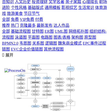
合知识
人文历史
投资理财
文学名著
亲子家庭
心理成长
职场
进阶
个性风格
基础版式
通用模板
影视综艺
生活常识
体育游
戏
旅游美食
节日节气
全部
免费
VIP免费
付费
推荐
热门
克隆最多
最新发布
达人作品
全部
基础流程图
甘特图
ER图
UML图
网络拓扑图
组织结构-
流程图
泳道图
平面图
电路图
图表/表格
架构图
原型图
BPMN2.0
韦恩图
关系图
逻辑图
魏朱商业模式
EPC事件过程
链图
EVC企业价值链图
其他流程图

展开