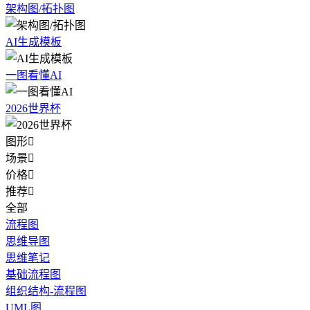
架构图/拓扑图
AI生成模板
一图看懂AI
2026世界杯
图形

场景

价格

推荐

全部
流程图
思维导图
思维笔记
基础流程图
组织结构-流程图
UML图