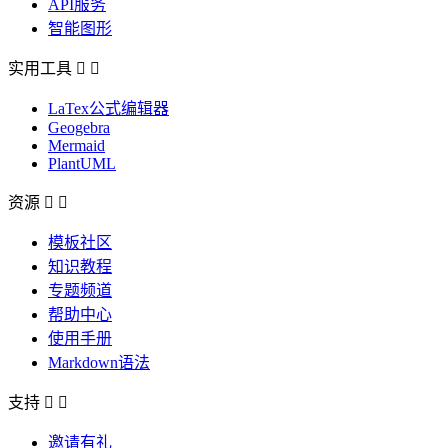
API服务
智能图形
实用工具


LaTex公式编辑器
Geogebra
Mermaid
PlantUML
资源


模板社区
知识教程
专题频道
帮助中心
使用手册
Markdown语法
支持


邀请有礼