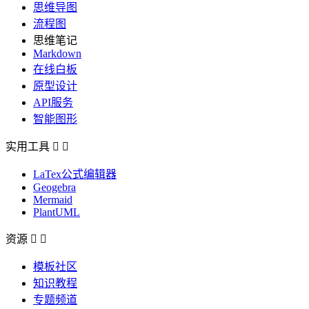
思维导图
流程图
思维笔记
Markdown
在线白板
原型设计
API服务
智能图形
实用工具


LaTex公式编辑器
Geogebra
Mermaid
PlantUML
资源


模板社区
知识教程
专题频道