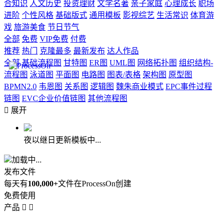
合知识
人文历史
投资理财
文学名著
亲子家庭
心理成长
职场
进阶
个性风格
基础版式
通用模板
影视综艺
生活常识
体育游
戏
旅游美食
节日节气
全部
免费
VIP免费
付费
推荐
热门
克隆最多
最新发布
达人作品
全部
基础流程图
甘特图
ER图
UML图
网络拓扑图
组织结构-
流程图
泳道图
平面图
电路图
图表/表格
架构图
原型图
BPMN2.0
韦恩图
关系图
逻辑图
魏朱商业模式
EPC事件过程
链图
EVC企业价值链图
其他流程图

展开
夜以继日更新模板中...
加载中...
发布文件
每天有
100,000+
文件在ProcessOn创建
免费使用
产品

