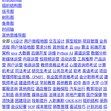
组织结构图
括号图
树形图
鱼骨图
时间轴
其他思维导图
全部
UI设计
用户旅程地图
交互设计
原型规划
项目管理
业务
流程
用户体验地图
需求分析
其他技术
云
php
算法
前端开发
架构
java
大数据
后端开发
运维
Python
AI
渠道运营
数据分析
新媒体运营
内容运营
短视频运营
活动运营
工具推荐
产品运
营
用户运营
电商运营
教师资格证考试
心理咨询师考试
计算
机考试
司法考试
研究生考试
公务员考试
软考
英语考试
项目
管理师职业资格（PMP）
执业医师资格考试
会计职称考试
建
筑师考试
建造师考试
学前教育
其他教育
初中
高中
大学
小学
客服咨询
其他岗位
酒店餐饮
金融保险
汽车出行
教育培训
加
工制造
商务销售
媒体出版
法律法务
房地产建筑
医疗保健
物
流快递
团建培训
技能提升
入职离职
OKR-KPI
组织结构
采购
管理
会议纪要
SOP
成本管控
销售管理
面试技巧
计划总结
综