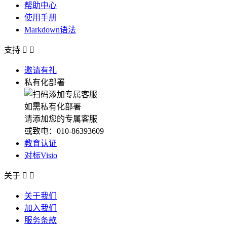
帮助中心
使用手册
Markdown语法
支持


邀请有礼
私有化部署
如需私有化部署
请添加您的专属客服
或致电：010-86393609
教育认证
对标Visio
关于


关于我们
加入我们
服务条款