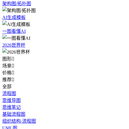
架构图/拓扑图
AI生成模板
一图看懂AI
2026世界杯
图形

场景

价格

推荐

全部
流程图
思维导图
思维笔记
基础流程图
组织结构-流程图
UML图