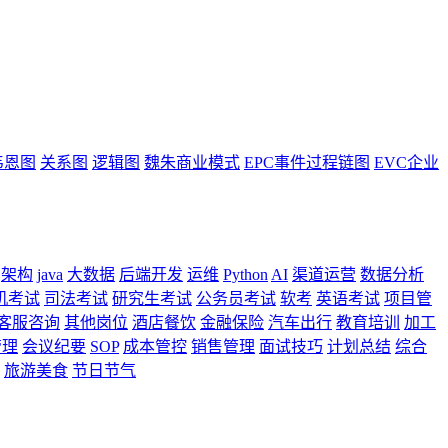
韦恩图
关系图
逻辑图
魏朱商业模式
EPC事件过程链图
EVC企业
架构
java
大数据
后端开发
运维
Python
AI
渠道运营
数据分析
机考试
司法考试
研究生考试
公务员考试
软考
英语考试
项目管
客服咨询
其他岗位
酒店餐饮
金融保险
汽车出行
教育培训
加工
管理
会议纪要
SOP
成本管控
销售管理
面试技巧
计划总结
综合
旅游美食
节日节气