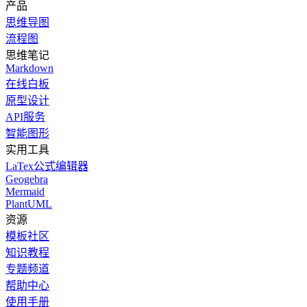
产品
思维导图
流程图
思维笔记
Markdown
在线白板
原型设计
API服务
智能图形
实用工具
LaTex公式编辑器
Geogebra
Mermaid
PlantUML
资源
模板社区
知识教程
专题频道
帮助中心
使用手册