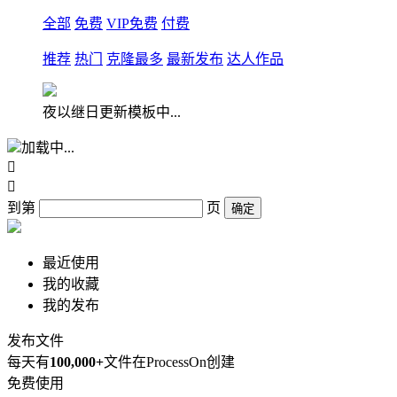
全部
免费
VIP免费
付费
推荐
热门
克隆最多
最新发布
达人作品
夜以继日更新模板中...
加载中...


到第
页
确定
最近使用
我的收藏
我的发布
发布文件
每天有
100,000+
文件在ProcessOn创建
免费使用