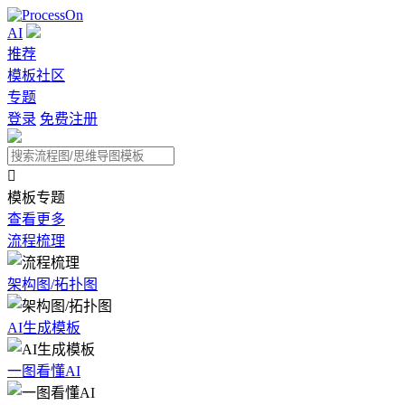
AI
推荐
模板社区
专题
登录
免费注册

模板专题
查看更多
流程梳理
架构图/拓扑图
AI生成模板
一图看懂AI