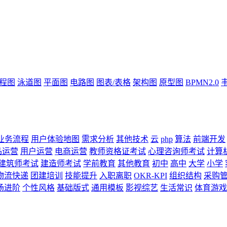
流程图
泳道图
平面图
电路图
图表/表格
架构图
原型图
BPMN2.0
业务流程
用户体验地图
需求分析
其他技术
云
php
算法
前端开发
品运营
用户运营
电商运营
教师资格证考试
心理咨询师考试
计算
建筑师考试
建造师考试
学前教育
其他教育
初中
高中
大学
小学
物流快递
团建培训
技能提升
入职离职
OKR-KPI
组织结构
采购
场进阶
个性风格
基础版式
通用模板
影视综艺
生活常识
体育游戏