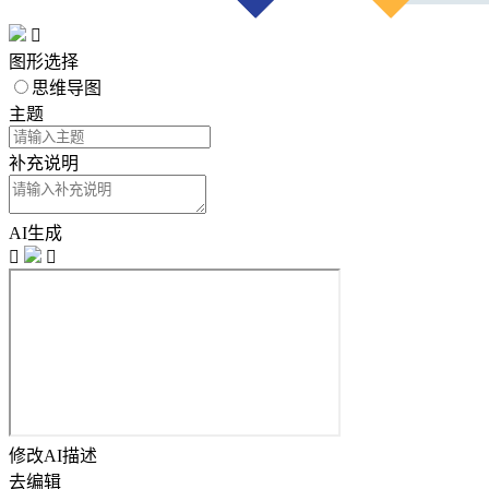

图形选择
思维导图
主题
补充说明
AI生成


修改AI描述
去编辑