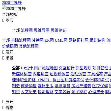
2026世界杯
全部模板

图形
全部
流程图
思维导图
思维笔记
全部
基础流程图
甘特图
ER图
UML图
网络拓扑图
组织结构-
价值链图
其他流程图

展开

场景
全部
UI设计
用户旅程地图
交互设计
原型规划
项目管理
新媒体运营
内容运营
短视频运营
活动运营
工具推荐
产
理师职业资格（PMP）
执业医师资格考试
会计职称考试
制造
商务销售
媒体出版
法律法务
房地产建筑
医疗保健
知识
人文历史
投资理财
文学名著
亲子家庭
心理成长
职

展开

价格