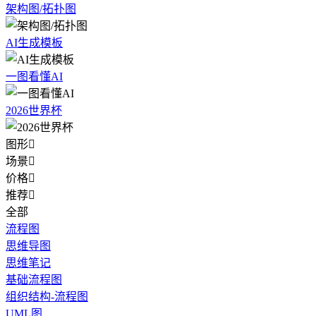
架构图/拓扑图
AI生成模板
一图看懂AI
2026世界杯
图形

场景

价格

推荐

全部
流程图
思维导图
思维笔记
基础流程图
组织结构-流程图
UML图