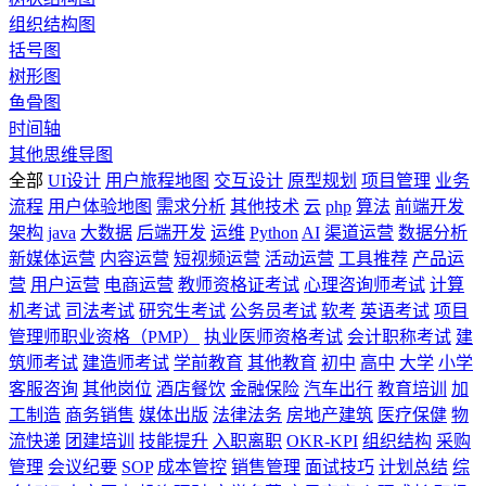
组织结构图
括号图
树形图
鱼骨图
时间轴
其他思维导图
全部
UI设计
用户旅程地图
交互设计
原型规划
项目管理
业务
流程
用户体验地图
需求分析
其他技术
云
php
算法
前端开发
架构
java
大数据
后端开发
运维
Python
AI
渠道运营
数据分析
新媒体运营
内容运营
短视频运营
活动运营
工具推荐
产品运
营
用户运营
电商运营
教师资格证考试
心理咨询师考试
计算
机考试
司法考试
研究生考试
公务员考试
软考
英语考试
项目
管理师职业资格（PMP）
执业医师资格考试
会计职称考试
建
筑师考试
建造师考试
学前教育
其他教育
初中
高中
大学
小学
客服咨询
其他岗位
酒店餐饮
金融保险
汽车出行
教育培训
加
工制造
商务销售
媒体出版
法律法务
房地产建筑
医疗保健
物
流快递
团建培训
技能提升
入职离职
OKR-KPI
组织结构
采购
管理
会议纪要
SOP
成本管控
销售管理
面试技巧
计划总结
综