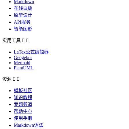
Markdown
在线白板
原型设计
API服务
智能图形
实用工具


LaTex公式编辑器
Geogebra
Mermaid
PlantUML
资源


模板社区
知识教程
专题频道
帮助中心
使用手册
Markdown语法