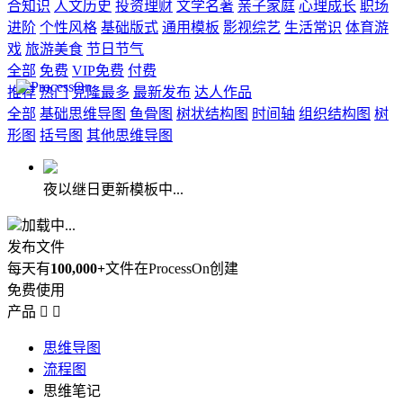
合知识
人文历史
投资理财
文学名著
亲子家庭
心理成长
职场
进阶
个性风格
基础版式
通用模板
影视综艺
生活常识
体育游
戏
旅游美食
节日节气
全部
免费
VIP免费
付费
推荐
热门
克隆最多
最新发布
达人作品
全部
基础思维导图
鱼骨图
树状结构图
时间轴
组织结构图
树
形图
括号图
其他思维导图
夜以继日更新模板中...
加载中...
发布文件
每天有
100,000+
文件在ProcessOn创建
免费使用
产品


思维导图
流程图
思维笔记