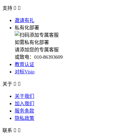
支持


邀请有礼
私有化部署
如需私有化部署
请添加您的专属客服
或致电：010-86393609
教育认证
对标Visio
关于


关于我们
加入我们
服务条款
隐私政策
联系

