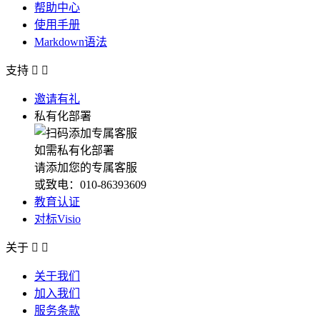
帮助中心
使用手册
Markdown语法
支持


邀请有礼
私有化部署
如需私有化部署
请添加您的专属客服
或致电：010-86393609
教育认证
对标Visio
关于


关于我们
加入我们
服务条款