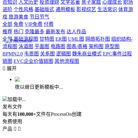
合知识
人文历史
投资理财
文学名著
亲子家庭
心理成长
职场
进阶
个性风格
基础版式
通用模板
影视综艺
生活常识
体育游
戏
旅游美食
节日节气
全部
免费
VIP免费
付费
推荐
热门
克隆最多
最新发布
达人作品
全部
基础流程图
甘特图
ER图
UML图
网络拓扑图
组织结构-
流程图
泳道图
平面图
电路图
图表/表格
架构图
原型图
BPMN2.0
韦恩图
关系图
逻辑图
魏朱商业模式
EPC事件过程
链图
EVC企业价值链图
其他流程图

展开
夜以继日更新模板中...
加载中...
发布文件
每天有
100,000+
文件在ProcessOn创建
免费使用
产品

