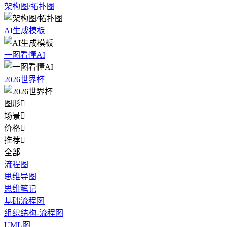
架构图/拓扑图
AI生成模板
一图看懂AI
2026世界杯
图形

场景

价格

推荐

全部
流程图
思维导图
思维笔记
基础流程图
组织结构-流程图
UML图