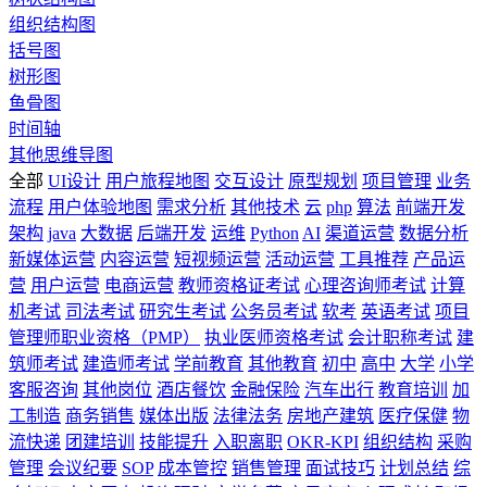
组织结构图
括号图
树形图
鱼骨图
时间轴
其他思维导图
全部
UI设计
用户旅程地图
交互设计
原型规划
项目管理
业务
流程
用户体验地图
需求分析
其他技术
云
php
算法
前端开发
架构
java
大数据
后端开发
运维
Python
AI
渠道运营
数据分析
新媒体运营
内容运营
短视频运营
活动运营
工具推荐
产品运
营
用户运营
电商运营
教师资格证考试
心理咨询师考试
计算
机考试
司法考试
研究生考试
公务员考试
软考
英语考试
项目
管理师职业资格（PMP）
执业医师资格考试
会计职称考试
建
筑师考试
建造师考试
学前教育
其他教育
初中
高中
大学
小学
客服咨询
其他岗位
酒店餐饮
金融保险
汽车出行
教育培训
加
工制造
商务销售
媒体出版
法律法务
房地产建筑
医疗保健
物
流快递
团建培训
技能提升
入职离职
OKR-KPI
组织结构
采购
管理
会议纪要
SOP
成本管控
销售管理
面试技巧
计划总结
综