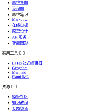
思维导图
流程图
思维笔记
Markdown
在线白板
原型设计
API服务
智能图形
实用工具


LaTex公式编辑器
Geogebra
Mermaid
PlantUML
资源


模板社区
知识教程
专题频道