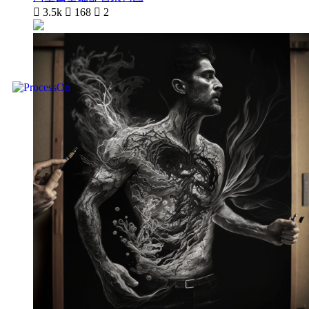

3.5k

168

2