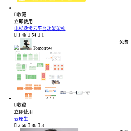

收藏
立即使用
电梯救援云平台功能架构

1.4k

54

1
免费
Tomorrow

收藏
立即使用
云原生

2.6k

86

3