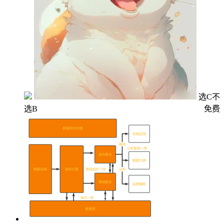
选C不
选B
免费