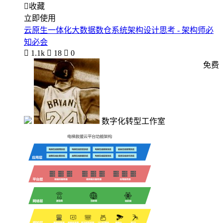

收藏
立即使用
云原生一体化大数据数仓系统架构设计思考 - 架构师必
知必会

1.1k

18

0
免费
数字化转型工作室