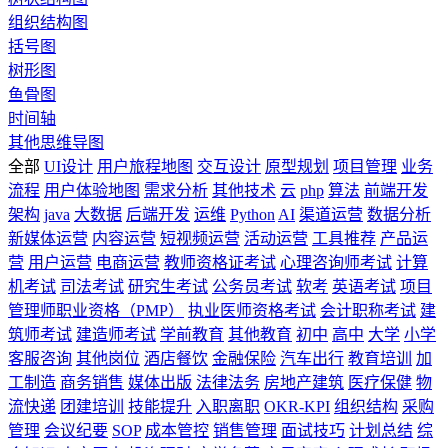
组织结构图
括号图
树形图
鱼骨图
时间轴
其他思维导图
全部
UI设计
用户旅程地图
交互设计
原型规划
项目管理
业务
流程
用户体验地图
需求分析
其他技术
云
php
算法
前端开发
架构
java
大数据
后端开发
运维
Python
AI
渠道运营
数据分析
新媒体运营
内容运营
短视频运营
活动运营
工具推荐
产品运
营
用户运营
电商运营
教师资格证考试
心理咨询师考试
计算
机考试
司法考试
研究生考试
公务员考试
软考
英语考试
项目
管理师职业资格（PMP）
执业医师资格考试
会计职称考试
建
筑师考试
建造师考试
学前教育
其他教育
初中
高中
大学
小学
客服咨询
其他岗位
酒店餐饮
金融保险
汽车出行
教育培训
加
工制造
商务销售
媒体出版
法律法务
房地产建筑
医疗保健
物
流快递
团建培训
技能提升
入职离职
OKR-KPI
组织结构
采购
管理
会议纪要
SOP
成本管控
销售管理
面试技巧
计划总结
综