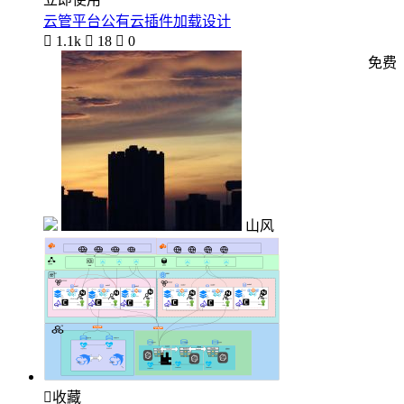
云管平台公有云插件加载设计

1.1k

18

0
免费
山风

收藏