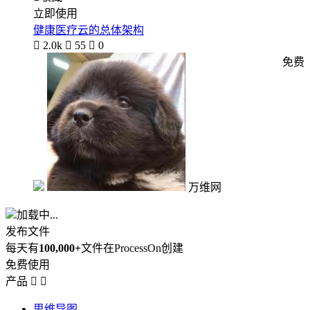
立即使用
健康医疗云的总体架构

2.0k

55

0
免费
万维网
加载中...
发布文件
每天有
100,000+
文件在ProcessOn创建
免费使用
产品


思维导图