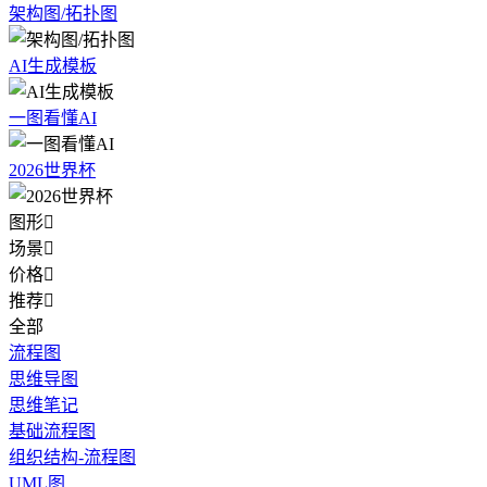
架构图/拓扑图
AI生成模板
一图看懂AI
2026世界杯
图形

场景

价格

推荐

全部
流程图
思维导图
思维笔记
基础流程图
组织结构-流程图
UML图