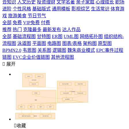
合知识
人文历史
投资理财
文学名著
亲子家庭
心理成长
职场
进阶
个性风格
基础版式
通用模板
影视综艺
生活常识
体育游
戏
旅游美食
节日节气
全部
免费
VIP免费
付费
推荐
热门
克隆最多
最新发布
达人作品
全部
基础流程图
甘特图
ER图
UML图
网络拓扑图
组织结构-
流程图
泳道图
平面图
电路图
图表/表格
架构图
原型图
BPMN2.0
韦恩图
关系图
逻辑图
魏朱商业模式
EPC事件过程
链图
EVC企业价值链图
其他流程图

展开

收藏