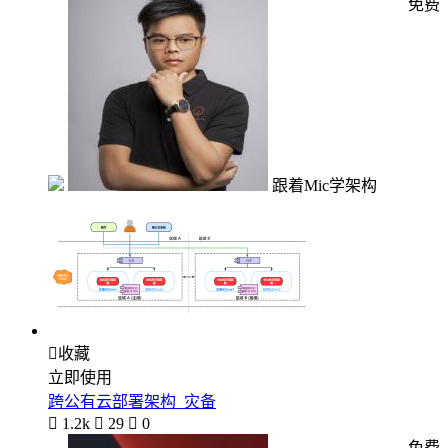
免费
跟着Mic学架构

收藏
立即使用
跨公有云部署架构_灾备

1.2k

29

0
免费