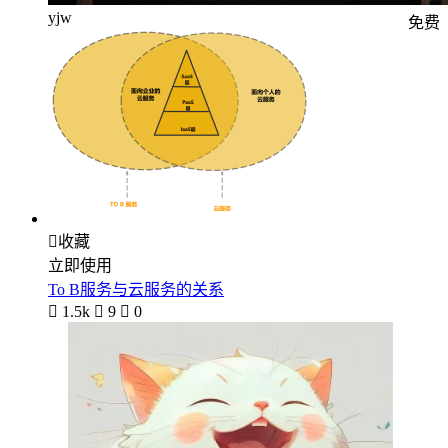
yjw
免费

收藏
立即使用
To B服务与云服务的关系

1.5k

9

0