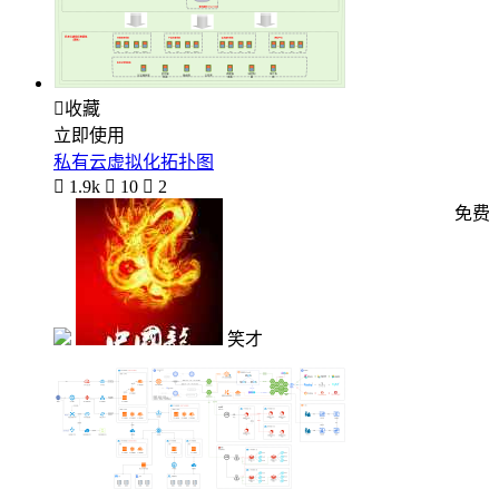

收藏
立即使用
私有云虚拟化拓扑图

1.9k

10

2
免费
笑才