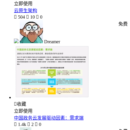
立即使用
云原生架构

504

10

0
免费
Dreamer

收藏
立即使用
中国政务云发展驱动因素：需求端

1.4k

2

0