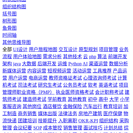
组织结构图
括号图
树形图
鱼骨图
时间轴
其他思维导图
全部
UI设计
用户旅程地图
交互设计
原型规划
项目管理
业务
流程
用户体验地图
需求分析
其他技术
云
php
算法
前端开发
架构
java
大数据
后端开发
运维
Python
AI
渠道运营
数据分析
新媒体运营
内容运营
短视频运营
活动运营
工具推荐
产品运
营
用户运营
电商运营
教师资格证考试
心理咨询师考试
计算
机考试
司法考试
研究生考试
公务员考试
软考
英语考试
项目
管理师职业资格（PMP）
执业医师资格考试
会计职称考试
建
筑师考试
建造师考试
学前教育
其他教育
初中
高中
大学
小学
客服咨询
其他岗位
酒店餐饮
金融保险
汽车出行
教育培训
加
工制造
商务销售
媒体出版
法律法务
房地产建筑
医疗保健
物
流快递
团建培训
技能提升
入职离职
OKR-KPI
组织结构
采购
管理
会议纪要
SOP
成本管控
销售管理
面试技巧
计划总结
综