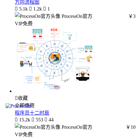
方向流程图

5.1k

1.2k

1
ProcessOn官方
￥3
VIP免费

收藏
立即使用
程序员十二时辰

15.2k

553

44
ProcessOn官方
￥10
VIP免费