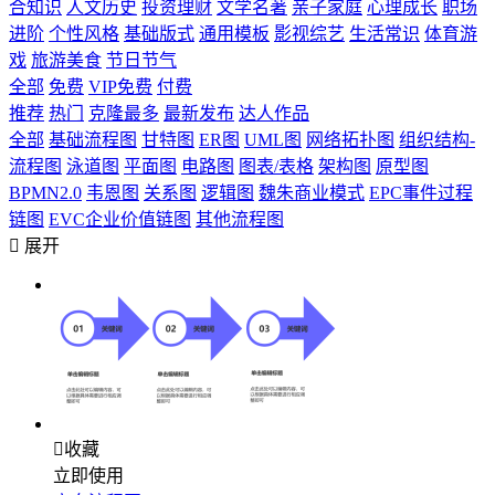
合知识
人文历史
投资理财
文学名著
亲子家庭
心理成长
职场
进阶
个性风格
基础版式
通用模板
影视综艺
生活常识
体育游
戏
旅游美食
节日节气
全部
免费
VIP免费
付费
推荐
热门
克隆最多
最新发布
达人作品
全部
基础流程图
甘特图
ER图
UML图
网络拓扑图
组织结构-
流程图
泳道图
平面图
电路图
图表/表格
架构图
原型图
BPMN2.0
韦恩图
关系图
逻辑图
魏朱商业模式
EPC事件过程
链图
EVC企业价值链图
其他流程图

展开

收藏
立即使用