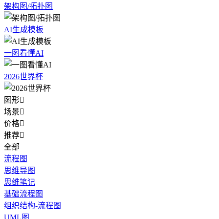
架构图/拓扑图
AI生成模板
一图看懂AI
2026世界杯
图形

场景

价格

推荐

全部
流程图
思维导图
思维笔记
基础流程图
组织结构-流程图
UML图