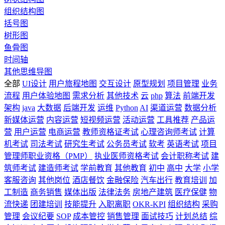
组织结构图
括号图
树形图
鱼骨图
时间轴
其他思维导图
全部
UI设计
用户旅程地图
交互设计
原型规划
项目管理
业务
流程
用户体验地图
需求分析
其他技术
云
php
算法
前端开发
架构
java
大数据
后端开发
运维
Python
AI
渠道运营
数据分析
新媒体运营
内容运营
短视频运营
活动运营
工具推荐
产品运
营
用户运营
电商运营
教师资格证考试
心理咨询师考试
计算
机考试
司法考试
研究生考试
公务员考试
软考
英语考试
项目
管理师职业资格（PMP）
执业医师资格考试
会计职称考试
建
筑师考试
建造师考试
学前教育
其他教育
初中
高中
大学
小学
客服咨询
其他岗位
酒店餐饮
金融保险
汽车出行
教育培训
加
工制造
商务销售
媒体出版
法律法务
房地产建筑
医疗保健
物
流快递
团建培训
技能提升
入职离职
OKR-KPI
组织结构
采购
管理
会议纪要
SOP
成本管控
销售管理
面试技巧
计划总结
综