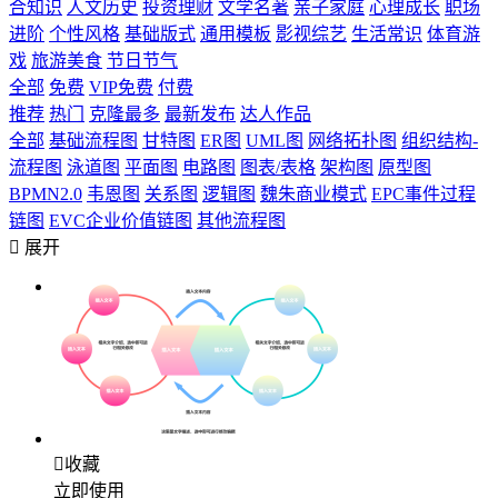
合知识
人文历史
投资理财
文学名著
亲子家庭
心理成长
职场
进阶
个性风格
基础版式
通用模板
影视综艺
生活常识
体育游
戏
旅游美食
节日节气
全部
免费
VIP免费
付费
推荐
热门
克隆最多
最新发布
达人作品
全部
基础流程图
甘特图
ER图
UML图
网络拓扑图
组织结构-
流程图
泳道图
平面图
电路图
图表/表格
架构图
原型图
BPMN2.0
韦恩图
关系图
逻辑图
魏朱商业模式
EPC事件过程
链图
EVC企业价值链图
其他流程图

展开

收藏
立即使用