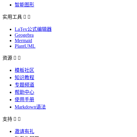
智能图形
实用工具


LaTex公式编辑器
Geogebra
Mermaid
PlantUML
资源


模板社区
知识教程
专题频道
帮助中心
使用手册
Markdown语法
支持


邀请有礼