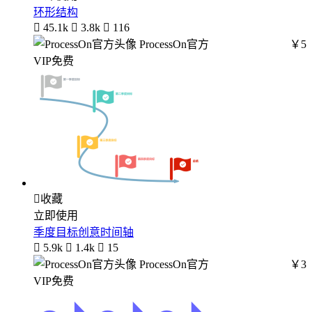
环形结构

45.1k

3.8k

116
ProcessOn官方
￥5
VIP免费

收藏
立即使用
季度目标创意时间轴

5.9k

1.4k

15
ProcessOn官方
￥3
VIP免费