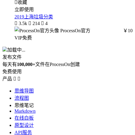

收藏
立即使用
2019上海垃圾分类

3.5k

214

4
ProcessOn官方
￥10
VIP免费
加载中...
发布文件
每天有
100,000+
文件在ProcessOn创建
免费使用
产品


思维导图
流程图
思维笔记
Markdown
在线白板
原型设计
API服务