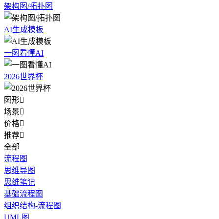
架构图/拓扑图
AI生成模板
一图看懂AI
2026世界杯
图形

场景

价格

推荐

全部
流程图
思维导图
思维笔记
基础流程图
组织结构-流程图
UML图